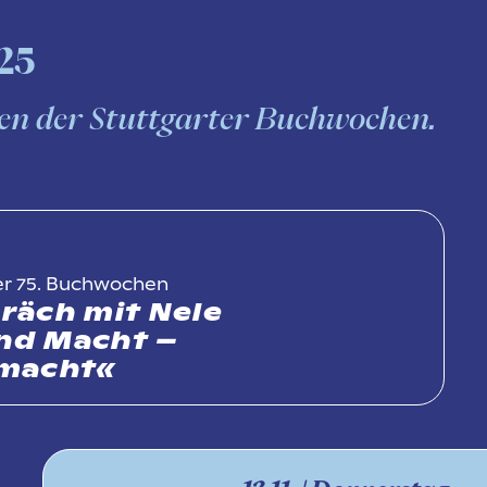
025
en der Stuttgarter Buchwochen.
er 75. Buchwochen
präch mit Nele
und Macht –
nmacht«